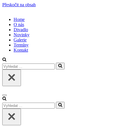
Přeskočit na obsah
Home
O nás
Divadlo
Novinky
Galerie
Termíny
Kontakt
Vyhledat
...
Navigační
menu
Vyhledat
...