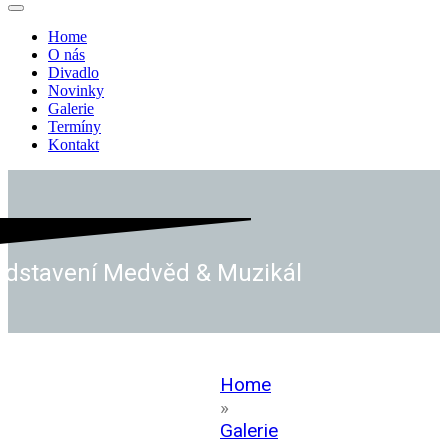
Navigační
menu
Home
O nás
Divadlo
Novinky
Galerie
Termíny
Kontakt
ředstavení Medvěd & Muzikál
Home
»
Galerie