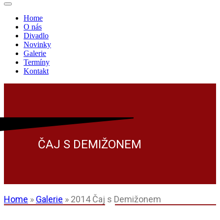
Navigační
menu
Home
O nás
Divadlo
Novinky
Galerie
Termíny
Kontakt
ČAJ S DEMIŽONEM
Home
»
Galerie
»
2014 Čaj s Demižonem