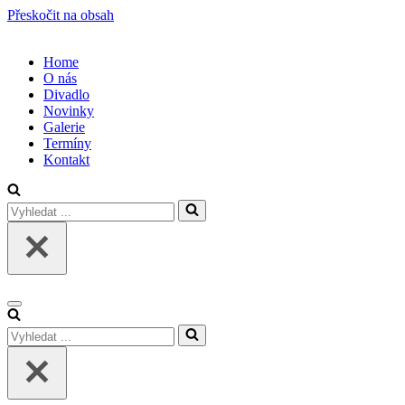
Přeskočit na obsah
Home
O nás
Divadlo
Novinky
Galerie
Termíny
Kontakt
Vyhledat
...
Navigační
menu
Vyhledat
...