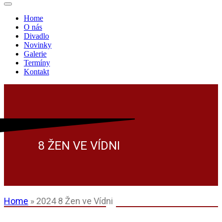
Navigační
menu
Home
O nás
Divadlo
Novinky
Galerie
Termíny
Kontakt
8 ŽEN VE VÍDNI
Home
»
2024 8 Žen ve Vídni