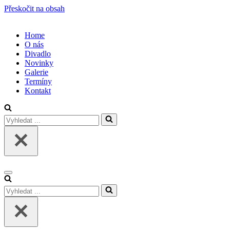
Přeskočit na obsah
Home
O nás
Divadlo
Novinky
Galerie
Termíny
Kontakt
Vyhledat
...
Navigační
menu
Vyhledat
...